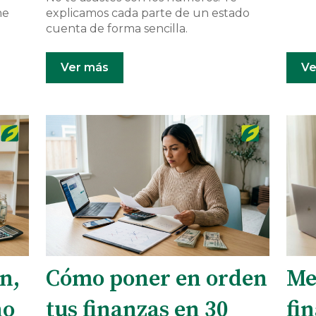
ne
explicamos cada parte de un estado
cuenta de forma sencilla.
Ver más
Ve
n,
Cómo poner en orden
Me
ño
tus finanzas en 30
fi