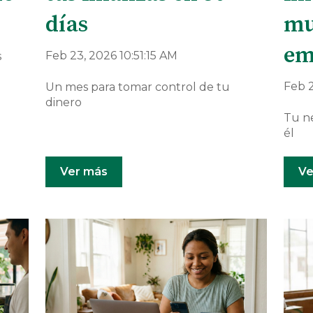
días
mu
em
Feb 23, 2026 10:51:15 AM
s
Feb 2
Un mes para tomar control de tu
dinero
Tu n
él
Ver más
Ve