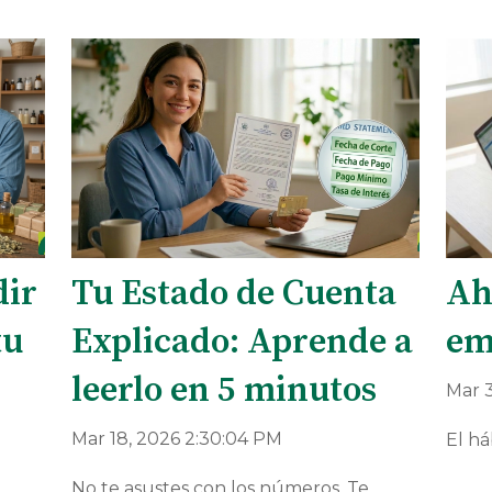
dir
Tu Estado de Cuenta
Ah
tu
Explicado: Aprende a
em
leerlo en 5 minutos
Mar 3
Mar 18, 2026 2:30:04 PM
El há
No te asustes con los números. Te