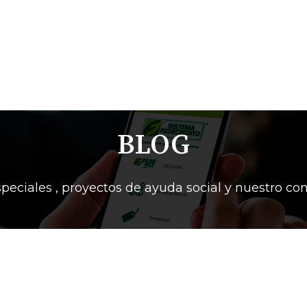
BLOG
peciales , proyectos de ayuda social y nuestro c