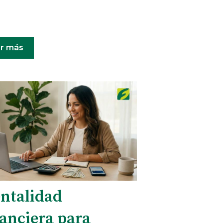
r más
ntalidad
nanciera para