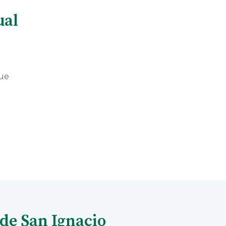
ual
que
 de San Ignacio