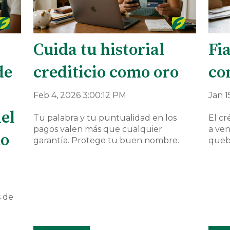
Cuida tu historial
Fia
de
crediticio como oro
co
Feb 4, 2026 3:00:12 PM
Jan 1
del
Tu palabra y tu puntualidad en los
El cr
pagos valen más que cualquier
a ve
to
garantía. Protege tu buen nombre.
quebr
s de